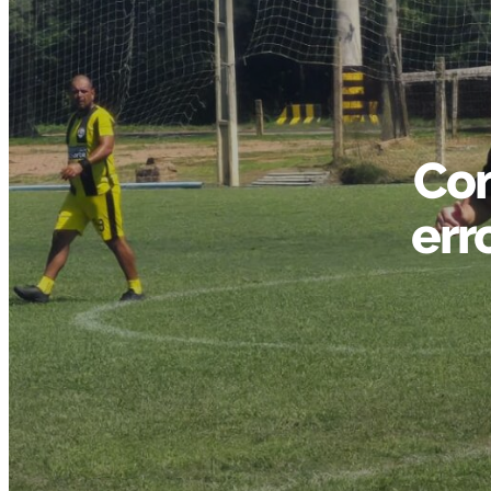
Com
err