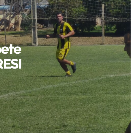
pete
RESI