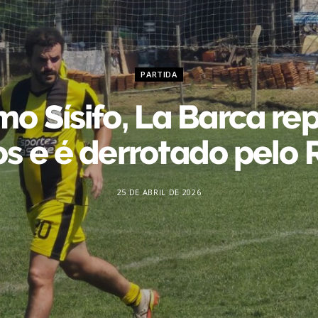
PARTIDA
o Sísifo, La Barca re
os e é derrotado pelo 
25 DE ABRIL DE 2026